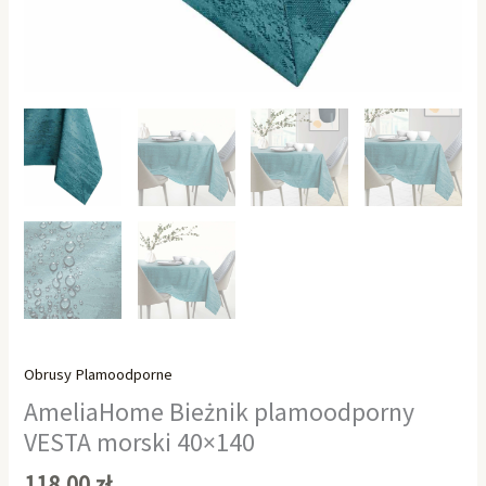
Obrusy Plamoodporne
AmeliaHome Bieżnik plamoodporny
VESTA morski 40×140
118,00
zł