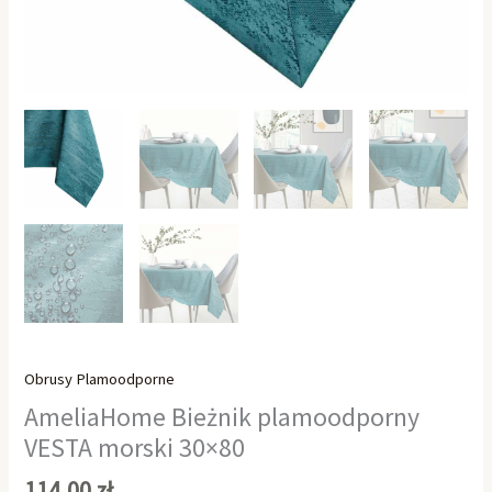
Obrusy Plamoodporne
AmeliaHome Bieżnik plamoodporny
VESTA morski 30×80
114,00
zł