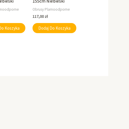
ebieski
155cm Niebieski
amoodporne
Obrusy Plamoodporne
117,00
zł
Do Koszyka
Dodaj Do Koszyka