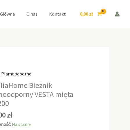
VESTA
mięta
0,00
zł
 Główna
O nas
Kontakt
40x200
y Plamoodporne
aHome
liaHome Bieżnik
k
moodporny VESTA mięta
odporny
200
,00
zł
ność:
Na stanie