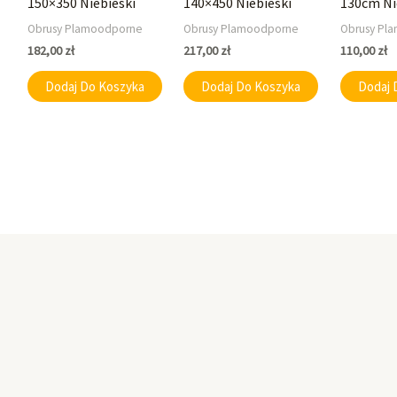
150×350 Niebieski
140×450 Niebieski
130cm Ni
Obrusy Plamoodporne
Obrusy Plamoodporne
Obrusy Pl
182,00
zł
217,00
zł
110,00
zł
Dodaj Do Koszyka
Dodaj Do Koszyka
Dodaj 