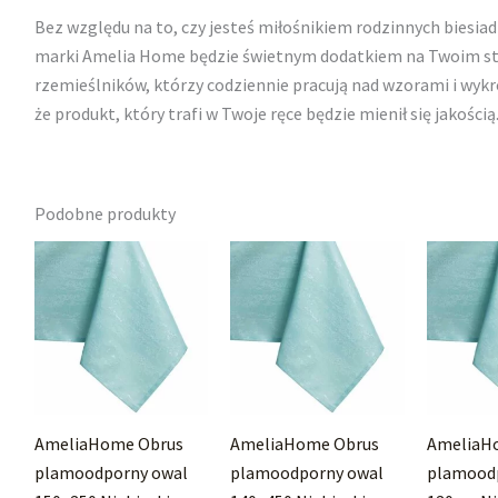
Bez względu na to, czy jesteś miłośnikiem rodzinnych biesiad
marki Amelia Home będzie świetnym dodatkiem na Twoim stol
rzemieślników, którzy codziennie pracują nad wzorami i wyk
że produkt, który trafi w Twoje ręce będzie mienił się jakością
Podobne produkty
AmeliaHome Obrus
AmeliaHome Obrus
AmeliaH
plamoodporny owal
plamoodporny owal
plamoodp