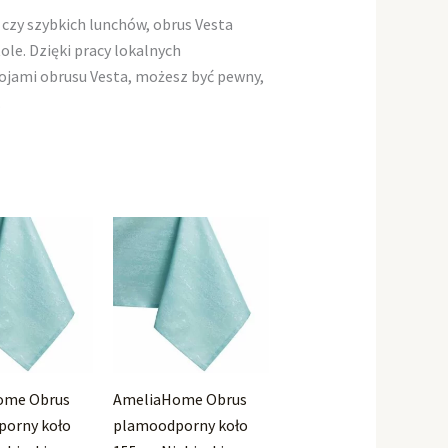
 czy szybkich lunchów, obrus Vesta
e. Dzięki pracy lokalnych
rojami obrusu Vesta, możesz być pewny,
.
ome Obrus
AmeliaHome Obrus
orny koło
plamoodporny koło