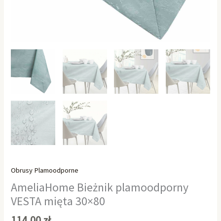
Obrusy Plamoodporne
AmeliaHome Bieżnik plamoodporny
VESTA mięta 30×80
114,00
zł