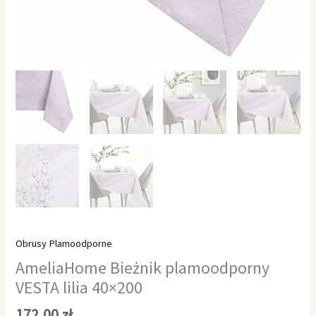
Obrusy Plamoodporne
AmeliaHome Bieżnik plamoodporny
VESTA lilia 40×200
172,00
zł