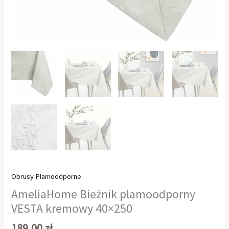
Obrusy Plamoodporne
AmeliaHome Bieżnik plamoodporny
VESTA kremowy 40×250
189,00
zł