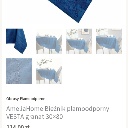
Obrusy Plamoodporne
AmeliaHome Bieżnik plamoodporny
VESTA granat 30×80
114,00
zł