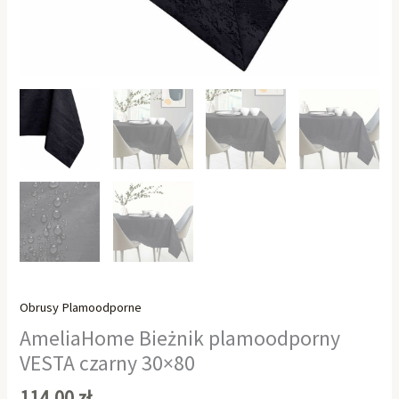
Obrusy Plamoodporne
AmeliaHome Bieżnik plamoodporny
VESTA czarny 30×80
114,00
zł