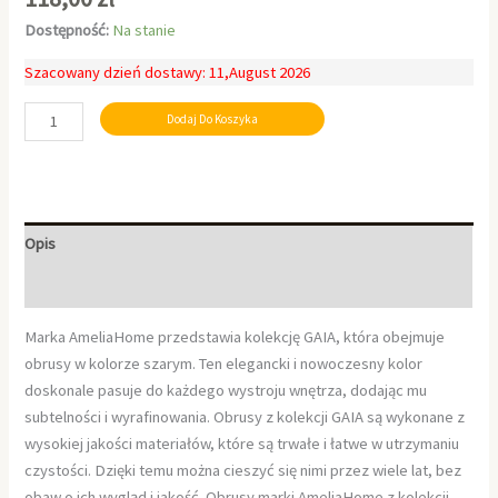
Dostępność:
Na stanie
Szacowany dzień dostawy: 11,August 2026
Dodaj Do Koszyka
Opis
Informacje dodatkowe
Marka AmeliaHome przedstawia kolekcję GAIA, która obejmuje
obrusy w kolorze szarym. Ten elegancki i nowoczesny kolor
doskonale pasuje do każdego wystroju wnętrza, dodając mu
subtelności i wyrafinowania. Obrusy z kolekcji GAIA są wykonane z
wysokiej jakości materiałów, które są trwałe i łatwe w utrzymaniu
czystości. Dzięki temu można cieszyć się nimi przez wiele lat, bez
obaw o ich wygląd i jakość. Obrusy marki AmeliaHome z kolekcji