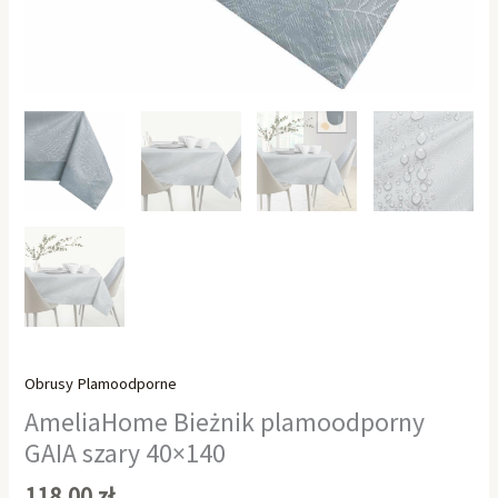
Obrusy Plamoodporne
AmeliaHome Bieżnik plamoodporny
GAIA szary 40×140
118,00
zł