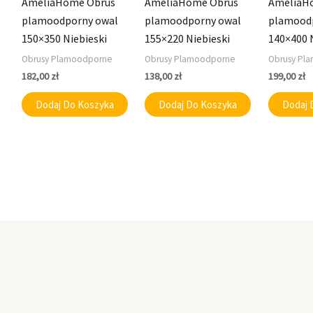
AmeliaHome Obrus
AmeliaHome Obrus
AmeliaH
plamoodporny owal
plamoodporny owal
plamood
150×350 Niebieski
155×220 Niebieski
140×400 
Obrusy Plamoodporne
Obrusy Plamoodporne
Obrusy Pl
182,00
zł
138,00
zł
199,00
zł
Dodaj Do Koszyka
Dodaj Do Koszyka
Dodaj 