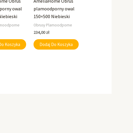
ome Obrus
AmeliaHome Obrus
porny owal
plamoodporny owal
Niebieski
150×500 Niebieski
amoodporne
Obrusy Plamoodporne
234,00
zł
Do Koszyka
Dodaj Do Koszyka