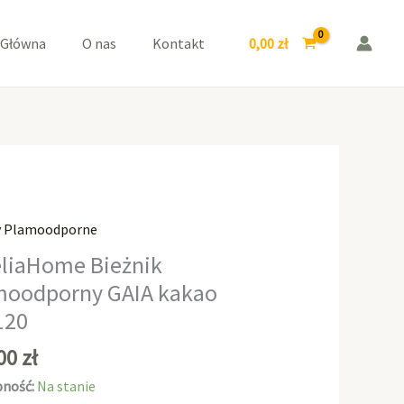
GAIA
kakao
0,00
zł
 Główna
O nas
Kontakt
40x120
y Plamoodporne
aHome
liaHome Bieżnik
k
moodporny GAIA kakao
odporny
120
,00
zł
ność:
Na stanie