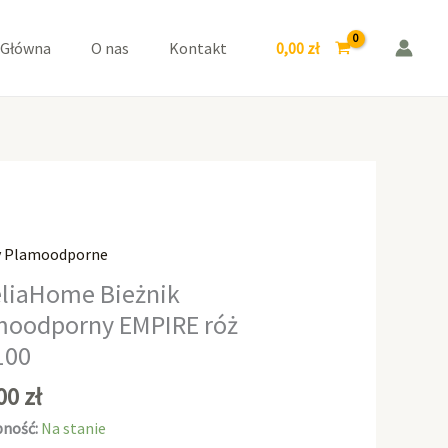
EMPIRE
róż
0,00
zł
 Główna
O nas
Kontakt
30x100
y Plamoodporne
aHome
liaHome Bieżnik
k
moodporny EMPIRE róż
odporny
100
E
,00
zł
ność:
Na stanie