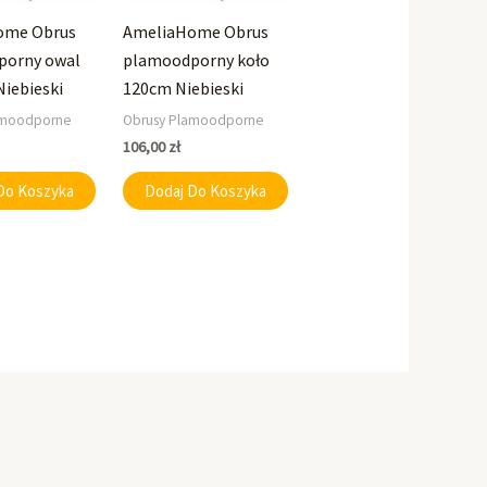
ome Obrus
AmeliaHome Obrus
porny owal
plamoodporny koło
Niebieski
120cm Niebieski
amoodporne
Obrusy Plamoodporne
106,00
zł
Do Koszyka
Dodaj Do Koszyka