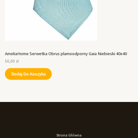
AmeliaHome Serwetka Obrus plamoodporny Gaia Niebieski 40x40
50,00
zł
Dodaj Do Koszyka
Strona Główna