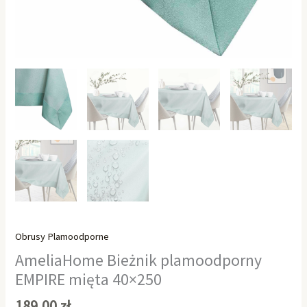
Obrusy Plamoodporne
AmeliaHome Bieżnik plamoodporny
EMPIRE mięta 40×250
189,00
zł