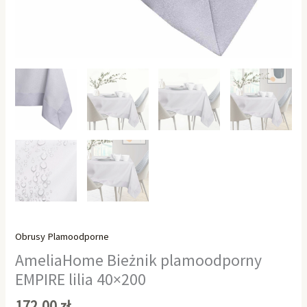
Obrusy Plamoodporne
AmeliaHome Bieżnik plamoodporny
EMPIRE lilia 40×200
172,00
zł