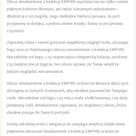
Obrus AmeliaHome z kolekcji EMPIRE wyróżnia się nie tylko swoim
pięknym kolorem liliowym, ale także starannym wykonaniem i
dbałością o szczegóły. Jego delikatna faktura sprawia, że jest
przyjemny w dotyku, a jednocześnie trwały i łatwy w utrzymaniu
czystości.
Zapewnij sobie i swoim gościom wyjątkowy wygląd stołu, używając
tego uroczo fioletowego obrusa AmeliaHome z kolekcji EMPIRE.
Niezależnie od tego, czy organizujesz elegancką kolację, urodziny
czy świąteczne przyjęcie, ten obrus sprawi, że Twoje wnętrze
będzie wyglądać niesamowicie.
Obrus AmeliaHome z kolekcji EMPIRE w kolorze liliowym (lilac) jest
dostępny w różnych rozmiarach, aby idealnie pasował do Twojego
stołu. Niezależnie od tego, czy masz mały stolik kawowy, czy duży
jadalniany stół, AmeliaHome zapewnia, że znajdziesz obrus, który
idealnie pasuje do Twoich potrzeb.
Dodaj odrobinę uroku i elegancji do swojego wnętrza dzięki temu
pięknemu obrusowi AmeliaHome z kolekcji EMPIRE w kolorze