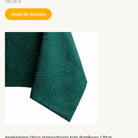
185,00
zł
Dodaj Do Koszyka
AmeliaHome Obrus plamoodporny koło Butelkowy 120cm