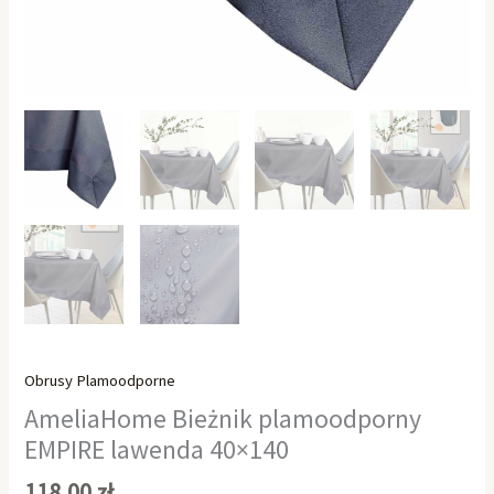
Obrusy Plamoodporne
AmeliaHome Bieżnik plamoodporny
EMPIRE lawenda 40×140
118,00
zł