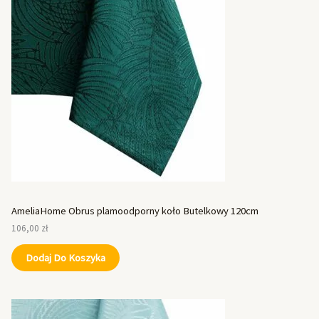
AmeliaHome Obrus plamoodporny koło Butelkowy 120cm
106,00
zł
Dodaj Do Koszyka