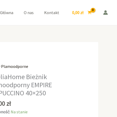
EMPIRE
CAPPUCCINO
0,00
zł
 Główna
O nas
Kontakt
40x250
y Plamoodporne
aHome
liaHome Bieżnik
k
moodporny EMPIRE
odporny
PUCCINO 40×250
E
CCINO
,00
zł
ność:
Na stanie