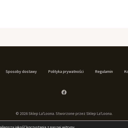
Sposoby dostawy
Polityka prywatności
Regulamin
K
© 2026 Sklep La'Loona. Stworzone przez Sklep La'Loona.
lepszą jakość korzystania z naszej witryny.