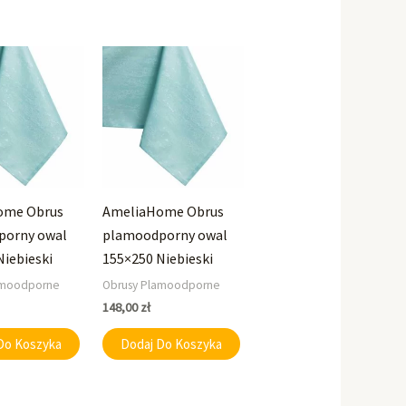
ome Obrus
AmeliaHome Obrus
porny owal
plamoodporny owal
Niebieski
155×250 Niebieski
amoodporne
Obrusy Plamoodporne
148,00
zł
Do Koszyka
Dodaj Do Koszyka