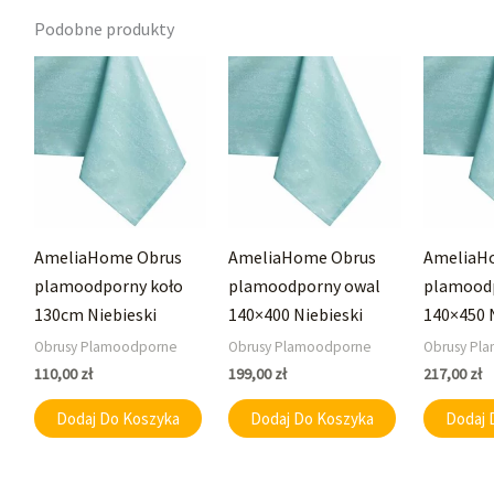
Podobne produkty
AmeliaHome Obrus
AmeliaHome Obrus
AmeliaH
plamoodporny koło
plamoodporny owal
plamood
130cm Niebieski
140×400 Niebieski
140×450 
Obrusy Plamoodporne
Obrusy Plamoodporne
Obrusy Pl
110,00
zł
199,00
zł
217,00
zł
Dodaj Do Koszyka
Dodaj Do Koszyka
Dodaj 