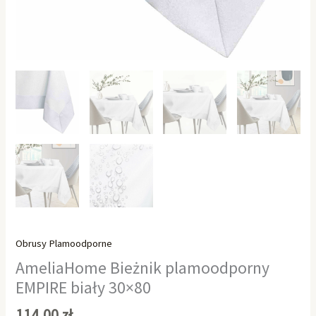
Obrusy Plamoodporne
AmeliaHome Bieżnik plamoodporny
EMPIRE biały 30×80
114,00
zł