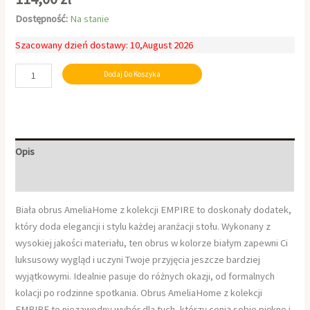
Dostępność:
Na stanie
Szacowany dzień dostawy: 10,August 2026
Dodaj Do Koszyka
Opis
Informacje dodatkowe
Biała obrus AmeliaHome z kolekcji EMPIRE to doskonały dodatek,
który doda elegancji i stylu każdej aranżacji stołu. Wykonany z
wysokiej jakości materiału, ten obrus w kolorze białym zapewni Ci
luksusowy wygląd i uczyni Twoje przyjęcia jeszcze bardziej
wyjątkowymi. Idealnie pasuje do różnych okazji, od formalnych
kolacji po rodzinne spotkania. Obrus AmeliaHome z kolekcji
EMPIRE to niezawodny wybór dla tych, którzy cenią sobie piękno i